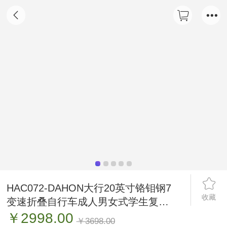
HAC072-DAHON大行20英寸铬钼钢7
收藏
变速折叠自行车成人男女式学生复古
单车D7
￥2998.00
￥3698.00