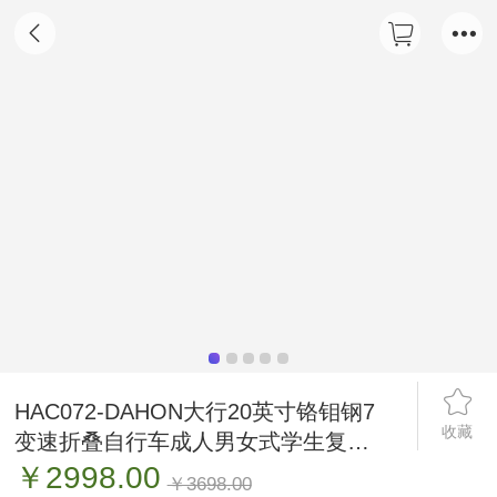
HAC072-DAHON大行20英寸铬钼钢7
收藏
变速折叠自行车成人男女式学生复古
单车D7
￥2998.00
￥3698.00